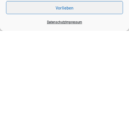
Vorlieben
"
Datenschutz
Impressum
Mensch – Raum – Bild
Ein künstlerischer Rückblick auf das
Ausstellungsjahr 2014:
Die Werke der
Künstlerin Karin Demirel
wurden vom 10. Februar 2014 bis 12.
September 2014 in unserer Praxis in der
Gartenstraße 28 in Freiburg präsentiert.