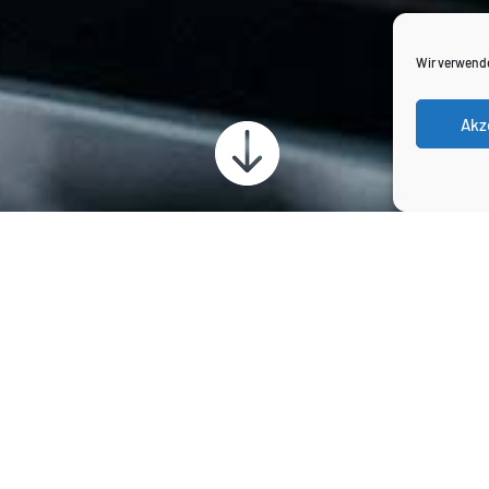
Wir verwende
Akz

he Diagnostik