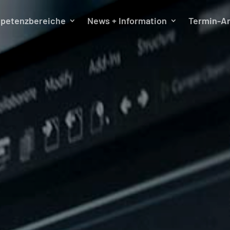
petenzbereiche
News + Information
Termin-A