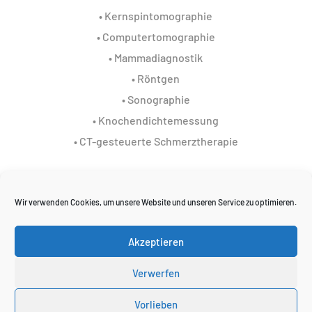
•
Kernspintomographie
•
Computertomographie
•
Mammadiagnostik
•
Röntgen
•
Sonographie
•
Knochendichtemessung
•
CT-gesteuerte Schmerztherapie
Wir verwenden Cookies, um unsere Website und unseren Service zu optimieren.
Startseite
Karriere
Datenschutz
Impressum
Kontakt
Akzeptieren
Verwerfen
zur Anmeldung
Vorlieben