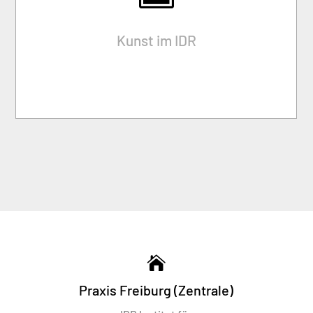
BEATE HECHT
Kunst im IDR
16.05.2026 – 02.02.2027
zur Ausstellung

Praxis Freiburg (Zentrale)