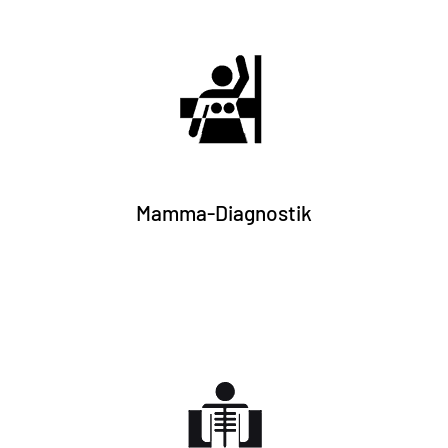
Info + Anmeldung
Mamma-Diagnostik