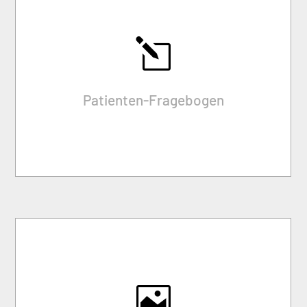
BITTE
l
ausfüllen + mitbringen
Patienten-Fragebogen
zum Download
INGO ULRICH

01.02.2026 – 02.02.2027