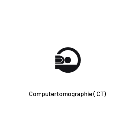
Info + Anmeldung
Computertomographie ( CT)