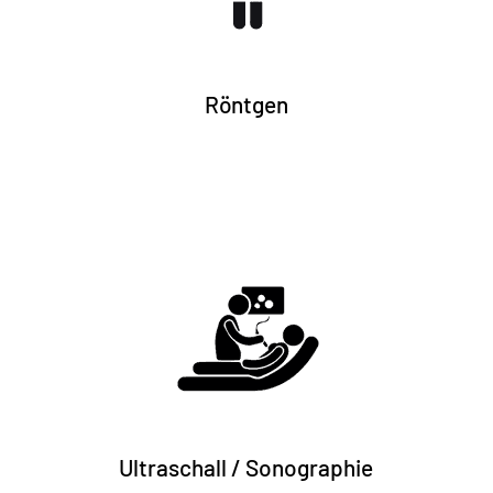
Info + Anmeldung
Röntgen
Info + Anmeldung
Ultraschall / Sonographie