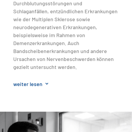
Durchblutungsstörungen und
Schlaganfällen, entzündlichen Erkrankungen
wie der Multiplen Sklerose sowie
neurodegenerativen Erkrankungen,
beispielsweise im Rahmen von
Demenzerkrankungen. Auch
Bandscheibenerkrankungen und andere
Ursachen von Nervenbeschwerden können
gezielt untersucht werden.
Die Untersuchungen und Befundungen
weiter lesen
3
erfolgen durch unser erfahrenes
radiologisches Team, einschließlich eines
Radiologen mit besonderer Expertise und
Weiterbildung im Bereich der
Neuroradiologie. Damit gewährleisten wir
eine qualifizierte und sorgfältige Diagnostik