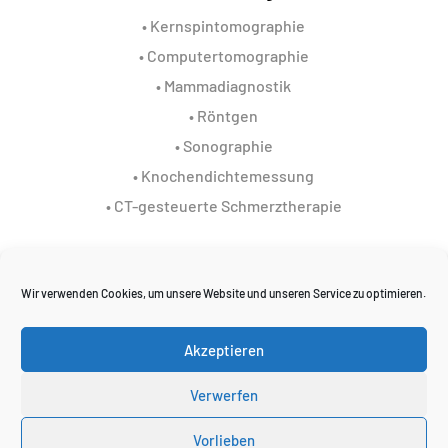
•
Kernspintomographie
•
Computertomographie
•
Mammadiagnostik
•
Röntgen
•
Sonographie
•
Knochendichtemessung
•
CT-gesteuerte Schmerztherapie
Wir verwenden Cookies, um unsere Website und unseren Service zu optimieren.
Startseite
Karriere
Datenschutz
Impressum
Kontakt
Akzeptieren
Verwerfen
zur Anmeldung
Vorlieben